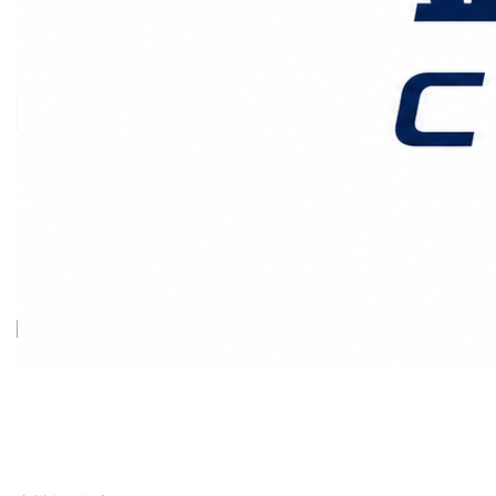
价格时效
关于我们
客户案例
联系我们
首页
上海国际物流
正文
货物安全高于一切｜全程
GPS监控+百万级货运
险，丢损我们全额赔