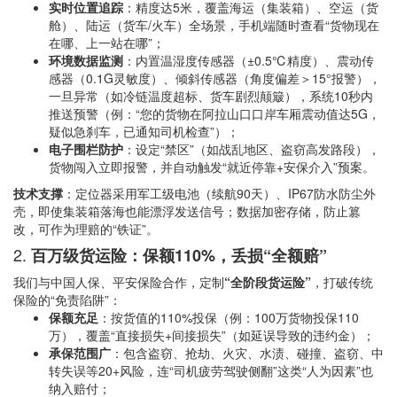
实时位置追踪
：精度达5米，覆盖海运（集装箱）、空运（货
舱）、陆运（货车/火车）全场景，手机端随时查看“货物现在
在哪、上一站在哪”；
环境数据监测
：内置温湿度传感器（±0.5℃精度）、震动传
感器（0.1G灵敏度）、倾斜传感器（角度偏差＞15°报警），
一旦异常（如冷链温度超标、货车剧烈颠簸），系统10秒内
推送预警（例：“您的货物在阿拉山口口岸车厢震动值达5G，
疑似急刹车，已通知司机检查”）；
电子围栏防护
：设定“禁区”（如战乱地区、盗窃高发路段），
货物闯入立即报警，并自动触发“就近停靠+安保介入”预案。
技术支撑
：定位器采用军工级电池（续航90天）、IP67防水防尘外
壳，即使集装箱落海也能漂浮发送信号；数据加密存储，防止篡
改，可作为理赔的“铁证”。
2.
百万级货运险：保额110%，丢损“全额赔”
我们与中国人保、平安保险合作，定制
“全阶段货运险”
，打破传统
保险的“免责陷阱”：
保额充足
：按货值的110%投保（例：100万货物投保110
万），覆盖“直接损失+间接损失”（如延误导致的违约金）；
承保范围广
：包含盗窃、抢劫、火灾、水渍、碰撞、盗窃、中
转失误等20+风险，连“司机疲劳驾驶侧翻”这类“人为因素”也
纳入赔付；