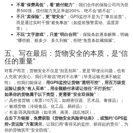
不看“保费高低”，看“赔付能力”
：我们合作的保险公司均为世
界500强，偿付能力充足率超200%，绝不会“赔不起”；
不只“卖保险”，更“管安全”
：GPS监控不是为了“事后追责”，
而是通过实时干预“避免事故”（如提前预警震动、温度异
常）；
不玩“文字游戏”，只签“明白合同”
：保险条款逐条解释，明确
“哪些赔、赔多少、多久到账”，拒绝“免责条款藏猫腻”。
五、写在最后：货物安全的本质，是“信
任的重量”
对客户而言，货物安全不仅是“别丢别坏”，更是“即使出问题，也有
人兜底”的安心。我们不敢说“绝对不出事”（毕竟运输充满不确定
性），但我们能保证：
用GPS监控让货物“透明可控”，用百万级货
运险让损失“有人买单”，用全额赔付承诺让信任“不打折扣”
。
如果你的货物属于以下类型，更需要“安全双保险”
：
✅ 高价值货物（单票≥10万元，如精密仪器、艺术品、奢侈品）；
✅ 敏感货物（冷链食品、化工品、易碎品）；
✅ 长途/高风险线路（如非洲、南美、战乱地区）。
点击下方链接，免费获取《货物安全风险评估表》，或预约“GPS监
控+货运险”方案演示
。让我们用“看得见的监控、赔得起的责任”，为
你的货物筑牢“安全防线”。