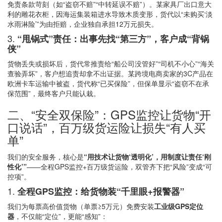
免责条款苛刻（如“盗窃不赔”“中转延误不赔”）。某家具厂出口意大
利的雕花衣柜，因海运集装箱进水导致木质变形，货代以“未购买‘淡
水雨淋险’”为由拒赔，企业独自承担12万元损失。
3.
“甩锅式”责任：出事先找“第三方”，客户成“背锅
侠”
货物丢失或损坏后，货代常推责给“船公司没管好”“司机不小心”“海关
查验弄坏”，客户想追责却拿不出证据。某跨境电商卖家的3C产品在
欧洲卡车运输中被盗，货代称“已买保险”，但保单显示“盗窃不在承
保范围”，最终客户只能认栽。
二、“安全双保险”：GPS监控让货物“开
口说话”，百万级货运险让损失“有人买
单”
我们的安全服务，核心是
“用技术让货物‘透明化’，用制度让责任‘刚
性化’”
——全程GPS监控+百万级货运险，双管齐下把“风险”变成“可
控项”。
1.
全程GPS监控：给货物装“千里眼+报警器”
我们为每票高价值货物（单票≥5万元）免费安装
工业级GPS定位
器
，不仅能“定位”，更能“感知”：