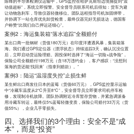
陈锋的半导体检测仪运输中，GPS监控在哈萨克斯坦边境捕捉到“震
动值超标”，系统立即报警。安全督导员联系司机后得知：货车为避
让动物急刹车，导致仪器轻微移位。团队远程指导司机加固绑带，
并协调下一站仓库优先卸货检查，最终仪器完好无损送达，德国客
户称赞“比我们自己押运还细心”。
案例2：海运集装箱“落水追踪”全额赔付
某出口商一批钢材（货值180万元）在印度洋遭遇风暴，集装箱落
海。我们通过GPS定位器（漂浮状态）持续追踪3天，确认沉没位置
后，立即启动货运险理赔。因投保时选择了“海运一切险+战争险”，
保险公司全额赔付198万元（含18万违约金），客户感叹：“没想到
落海的货还能‘找回来’（指拿到赔款）。”
案例3：陆运“温湿度失控”止损生鲜
某生鲜出口商发往日本的蓝莓（货值60万元），GPS监控显示运输
中“冷藏车温度从2℃升至8℃”，安全督导员立即要求司机停车检
修，发现制冷机故障。团队协调附近冷库暂存货物，并紧急调派备
用冷藏车转运，最终仅5%蓝莓轻微变质，保险公司赔付33万元（货
值55%），企业几乎零损失。
四、选择我们的3个理由：安全不是“成
本”，而是“投资”