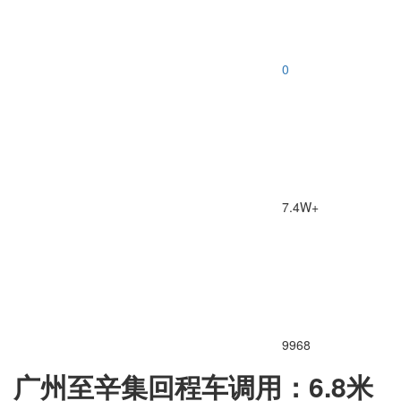
0
7.4W+
9968
广州至辛集回程车调用：6.8米