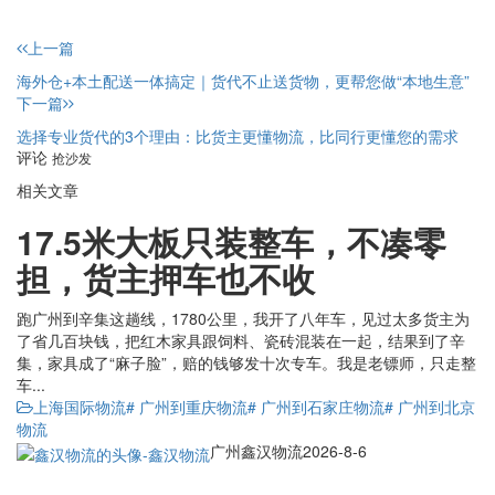
上一篇
海外仓+本土配送一体搞定｜货代不止送货物，更帮您做“本地生意”
下一篇
选择专业货代的3个理由：比货主更懂物流，比同行更懂您的需求
评论
抢沙发
相关文章
17.5米大板只装整车，不凑零
担，货主押车也不收
跑广州到辛集这趟线，1780公里，我开了八年车，见过太多货主为
了省几百块钱，把红木家具跟饲料、瓷砖混装在一起，结果到了辛
集，家具成了“麻子脸”，赔的钱够发十次专车。我是老镖师，只走整
车...
上海国际物流
# 广州到重庆物流
# 广州到石家庄物流
# 广州到北京
物流
广州鑫汉物流
2026-8-6