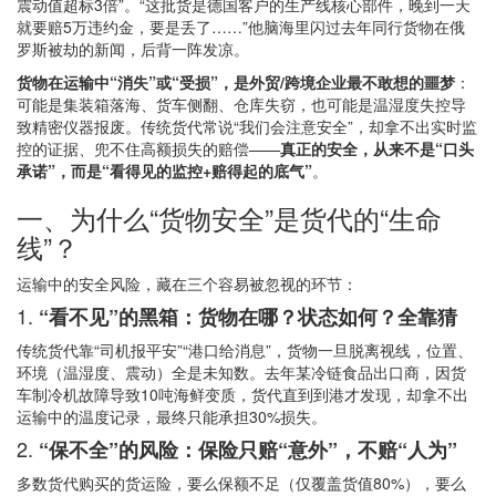
震动值超标3倍”。“这批货是德国客户的生产线核心部件，晚到一天
就要赔5万违约金，要是丢了……”他脑海里闪过去年同行货物在俄
罗斯被劫的新闻，后背一阵发凉。
货物在运输中“消失”或“受损”，是外贸/跨境企业最不敢想的噩梦
：
可能是集装箱落海、货车侧翻、仓库失窃，也可能是温湿度失控导
致精密仪器报废。传统货代常说“我们会注意安全”，却拿不出实时监
控的证据、兜不住高额损失的赔偿——
真正的安全，从来不是“口头
承诺”，而是“看得见的监控+赔得起的底气”
。
一、为什么“货物安全”是货代的“生命
线”？
运输中的安全风险，藏在三个容易被忽视的环节：
1.
“看不见”的黑箱：货物在哪？状态如何？全靠猜
传统货代靠“司机报平安”“港口给消息”，货物一旦脱离视线，位置、
环境（温湿度、震动）全是未知数。去年某冷链食品出口商，因货
车制冷机故障导致10吨海鲜变质，货代直到到港才发现，却拿不出
运输中的温度记录，最终只能承担30%损失。
2.
“保不全”的风险：保险只赔“意外”，不赔“人为”
多数货代购买的货运险，要么保额不足（仅覆盖货值80%），要么