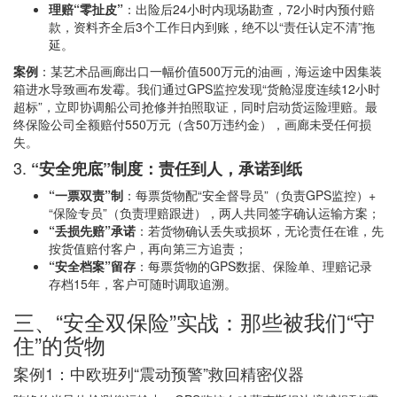
理赔“零扯皮”
：出险后24小时内现场勘查，72小时内预付赔
款，资料齐全后3个工作日内到账，绝不以“责任认定不清”拖
延。
案例
：某艺术品画廊出口一幅价值500万元的油画，海运途中因集装
箱进水导致画布发霉。我们通过GPS监控发现“货舱湿度连续12小时
超标”，立即协调船公司抢修并拍照取证，同时启动货运险理赔。最
终保险公司全额赔付550万元（含50万违约金），画廊未受任何损
失。
3.
“安全兜底”制度：责任到人，承诺到纸
“一票双责”制
：每票货物配“安全督导员”（负责GPS监控）+
“保险专员”（负责理赔跟进），两人共同签字确认运输方案；
“丢损先赔”承诺
：若货物确认丢失或损坏，无论责任在谁，先
按货值赔付客户，再向第三方追责；
“安全档案”留存
：每票货物的GPS数据、保险单、理赔记录
存档15年，客户可随时调取追溯。
三、“安全双保险”实战：那些被我们“守
住”的货物
案例1：中欧班列“震动预警”救回精密仪器