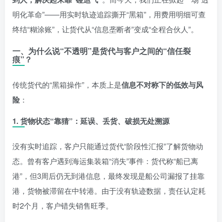
明化革命”——用实时轨迹追踪撕开“黑箱”，用费用明细可查
终结“糊涂账”，让货代从“信息垄断者”变成“全程合伙人”。
一、为什么说“不透明”是货代与客户之间的“信任裂
痕”？
传统货代的“黑箱操作”，本质上是
信息不对称下的低效与风
险
：
1.
货物状态“靠猜”：延误、丢货、破损无处溯源
没有实时追踪，客户只能通过货代“阶段性汇报”了解货物动
态。曾有客户遇到海运集装箱“消失”事件：货代称“船已离
港”，但3周后仍无到港信息，最终发现是船公司漏报了挂靠
港，货物被滞留在中转港。由于没有轨迹数据，责任认定耗
时2个月，客户错失销售旺季。