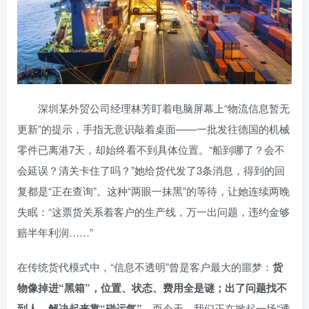
深圳某外贸公司经理林芳盯着电脑屏幕上“物流信息暂无
更新”的提示，手指无意识敲着桌面——一批发往德国的机械
零件已离港7天，却始终看不到具体位置。“船到哪了？会不
会延误？清关卡住了吗？”她给货代发了3条消息，得到的回
复都是“正在查询”。这种“两眼一抹黑”的等待，让她连续两晚
失眠：“这票货关系着客户的生产线，万一出问题，违约金够
赔半年利润……”
在传统货代模式中，“信息不透明”曾是客户最大的噩梦：
货
物像掉进“黑箱”，位置、状态、费用全是谜；出了问题找不
到人，解决起来靠“碰运气”
。而今天，我们正在掀起一场“透