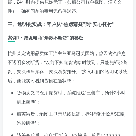
疑，24小时内提供原始凭证（如船公司账单截图、清关文
件），确有问题的费用无条件退还。
三、透明化实战：客户从“焦虑猜疑”到“安心托付”
案例1：跨境电商“爆款不断货”的秘密
杭州某宠物用品卖家王浩主营亚马逊美国站，曾因物流信息
不透明多次断货：“以前不知道货物啥时候到，只能凭经验备
货，要么积压库存，要么断货扣分。”接入我们的透明化系统
后，他能实时看到货物在途状态：
货物从义乌仓库提货时，系统推送“已装车，预计2小时
到上海港”；
船离港后，地图上显示航线轨迹，标注“预计12月5日到
洛杉矶港”；
清关完成后，推送“已转入UPS快递，单号1ZXXXXX，