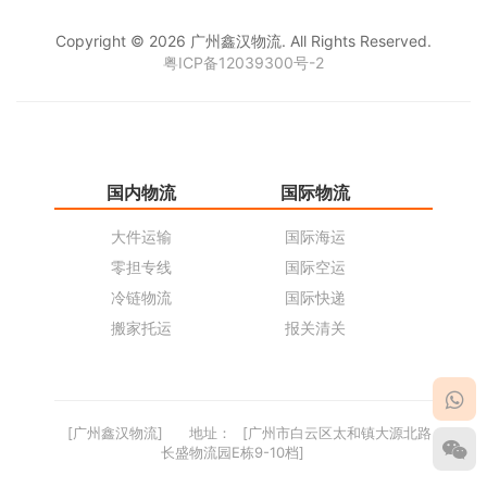
Copyright © 2026 广州鑫汉物流. All Rights Reserved.
粤ICP备12039300号-2
国内物流
国际物流
仓
大件运输
国际海运
仓
零担专线
国际空运
同
冷链物流
国际快递
货
搬家托运
报关清关
货
[广州鑫汉物流]
地址：
[广州市白云区太和镇大源北路
长盛物流园E栋9-10档]