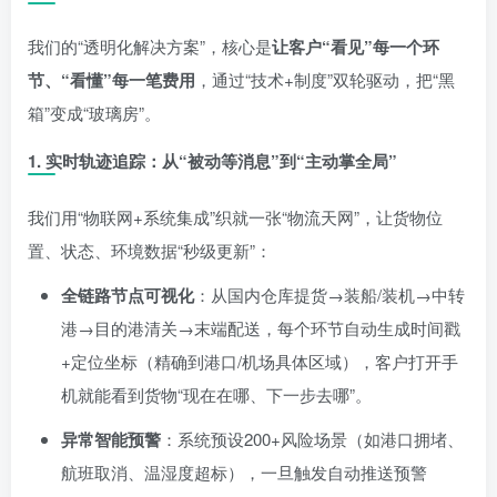
我们的“透明化解决方案”，核心是
让客户“看见”每一个环
节、“看懂”每一笔费用
，通过“技术+制度”双轮驱动，把“黑
箱”变成“玻璃房”。
1.
实时轨迹追踪：从“被动等消息”到“主动掌全局”
我们用“物联网+系统集成”织就一张“物流天网”，让货物位
置、状态、环境数据“秒级更新”：
全链路节点可视化
：从国内仓库提货→装船/装机→中转
港→目的港清关→末端配送，每个环节自动生成时间戳
+定位坐标（精确到港口/机场具体区域），客户打开手
机就能看到货物“现在在哪、下一步去哪”。
异常智能预警
：系统预设200+风险场景（如港口拥堵、
航班取消、温湿度超标），一旦触发自动推送预警