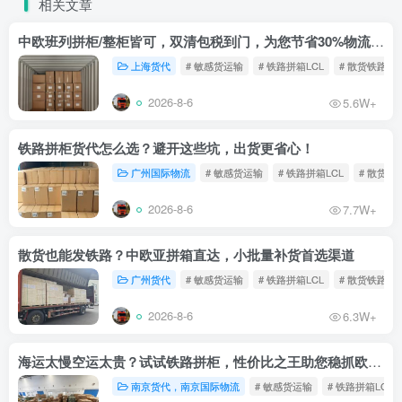
相关文章
中欧班列拼柜/整柜皆可，双清包税到门，为您节省30%物流成本！
上海货代
# 敏感货运输
# 铁路拼箱LCL
# 散货铁路
2026-8-6
5.6W+
铁路拼柜货代怎么选？避开这些坑，出货更省心！
广州国际物流
# 敏感货运输
# 铁路拼箱LCL
# 散货铁
2026-8-6
7.7W+
散货也能发铁路？中欧亚拼箱直达，小批量补货首选渠道
广州货代
# 敏感货运输
# 铁路拼箱LCL
# 散货铁路
2026-8-6
6.3W+
海运太慢空运太贵？试试铁路拼柜，性价比之王助您稳抓欧洲市场
南京货代，南京国际物流
# 敏感货运输
# 铁路拼箱LCL