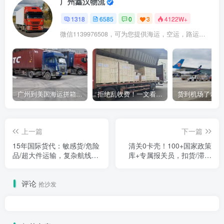
广州鑫汉物流
1318
6585
0
3
4122W+
微信1139976508，可为您提供海运，空运，路运，铁路运输
广州到美国海运拼箱多少钱？2024年最新运费构成+隐藏费用避坑指南
拒绝乱收费！一文看懂中国货代计费套路，教你避开所有隐形坑
上一篇
下一篇
15年国际货代：敏感货/危险
清关0卡壳！100+国家政策
品/超大件运输，复杂航线我
库+专属报关员，扣货/滞港
们更熟
风险我们替您扛
评论
抢沙发