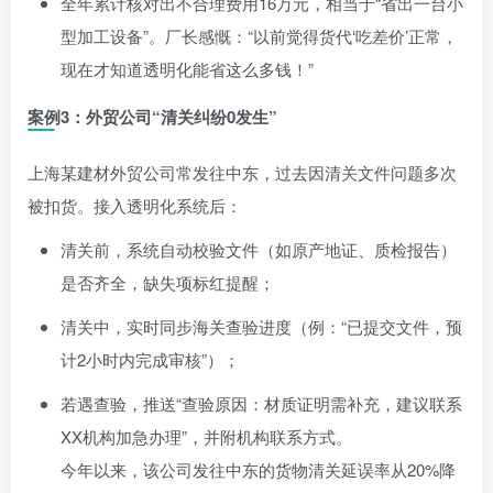
全年累计核对出不合理费用16万元，相当于“省出一台小
型加工设备”。厂长感慨：“以前觉得货代‘吃差价’正常，
现在才知道透明化能省这么多钱！”
案例3：外贸公司“清关纠纷0发生”
上海某建材外贸公司常发往中东，过去因清关文件问题多次
被扣货。接入透明化系统后：
清关前，系统自动校验文件（如原产地证、质检报告）
是否齐全，缺失项标红提醒；
清关中，实时同步海关查验进度（例：“已提交文件，预
计2小时内完成审核”）；
若遇查验，推送“查验原因：材质证明需补充，建议联系
XX机构加急办理”，并附机构联系方式。
今年以来，该公司发往中东的货物清关延误率从20%降