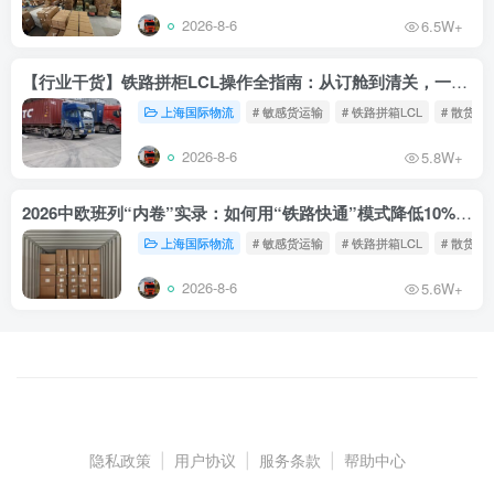
2026-8-6
6.5W+
【行业干货】铁路拼柜LCL操作全指南：从订舱到清关，一文读懂
上海国际物流
# 敏感货运输
# 铁路拼箱LCL
# 散货铁
2026-8-6
5.8W+
2026中欧班列“内卷”实录：如何用“铁路快通”模式降低10%物流成本？
上海国际物流
# 敏感货运输
# 铁路拼箱LCL
# 散货铁
2026-8-6
5.6W+
隐私政策
|
用户协议
|
服务条款
|
帮助中心