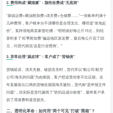
2.
费用构成“藏猫腻”：隐性收费成“无底洞”
“基础运费+燃油附加费+清关费+仓储费……”一张账单列满十
几种费用，客户根本分不清哪些是合理支出、哪些是“坐地起
价”。某跨境电商卖家曾吐槽：“明明谈好每公斤15元，到结
算时多了‘旺季附加费’‘偏远地区派送费’，最后每公斤花了22
元，问货代就说‘这是行业惯例’。”
3.
异常处理“踢皮球”：客户成了“背锅侠”
货物延误、清关失败、破损丢失时，货代常以“船公司/航空
公司/海关的问题”为由推脱，客户想追责却拿不出证据。去
年某服装出口商的货物在德国海关被扣，货代称“是申报文件
问题”，但实际是货代漏填了“纺织品成分标签”，最终客户承
担了滞港费和退货损失。
二、透明化革命：如何用“两个可见”打破“黑箱”？