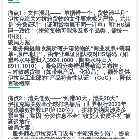
痛点1：文件混乱——“单据错一个，货物滞半月”
伊拉克海关对拼箱货物的文件要求极为严格，尤其
是“分拨证明”（证明货物属于同一订单）和“HS编
码一致性”（拼箱货物可能涉及多个品类，需统一
申报）。
破局方案：
– 服务商提前收集所有拼箱货物的“商业发票+装箱
单+原产地证”，由专业单证团队核对HS编码（如
塑料水杯需归入3924.1000，陶瓷水杯归入
6911.1010），避免因分类错误导致海关布控；
– 对敏感货物（如带电产品、化妆品），额外提供
伊拉克工业部的“产品符合性认证”（CoC），降低
查验概率。
痛点2：清关低效——“到港30天，清关20天”
伊拉克海关效率全球排名靠后（世界银行2023年
物流绩效指数LPI第130位），拼箱货物因涉及多
票申报，常因“分拨信息不全”“收货人资质不符”被
延迟放行。
破局方案：
– 服务商在伊拉克港口设有“拼箱清关专岗”，提前