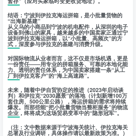
暂存”（应对买家临时变更收货地址）。
结语：宁波到伊拉克海运拼箱，是小批量货物的
“出海新基建”
从义乌的小商品到宁波的机电配件，从深圳的电子
设备到佛山的家具，越来越多的中国卖家正通过宁
波到伊拉克海运拼箱，以“小批量、高频次”的方
式，深度参与伊拉克的基建与消费升级。
对国际物流从业者而言，这不仅是市场机遇，更是
一份责任——用专业的拼箱服务、可靠的本地化能
力、透明的责任体系，为中国卖家搭建一条“从工
厂到伊拉克客户”的“海上高速路”。
未来，随着中伊自贸协定的推进（2023年启动谈
判）和伊拉克“2030愿景”的落地（计划新增100万
套住房、500公里公路），海运拼箱的需求将持续
爆发。而那些能“把小批量货物当整柜服务”的物流
企业，终将成为这场贸易变革中的“隐形冠军”。
（注：文中数据来源于宁波海关统计、伊拉克海关
总署及行业调研，具体操作请以最新政策为准。）