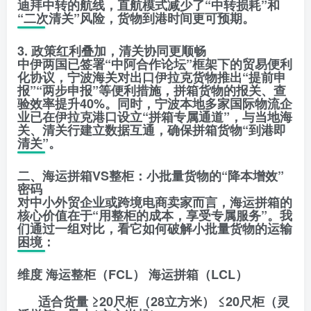
迪拜中转的航线，直航模式减少了“中转损耗”和
“二次清关”风险，货物到港时间更可预期。
3. 政策红利叠加，清关协同更顺畅
中伊两国已签署“中阿合作论坛”框架下的贸易便利
化协议，宁波海关对出口伊拉克货物推出“提前申
报”“两步申报”等便利措施，拼箱货物的报关、查
验效率提升40%。同时，宁波本地多家国际物流企
业已在伊拉克港口设立“拼箱专属通道”，与当地海
关、清关行建立数据互通，确保拼箱货物“到港即
清关”。
二、海运拼箱VS整柜：小批量货物的“降本增效”
密码
对中小外贸企业或跨境电商卖家而言，海运拼箱的
核心价值在于“用整柜的成本，享受专属服务”。我
们通过一组对比，看它如何破解小批量货物的运输
困境：
维度 海运整柜（FCL） 海运拼箱（LCL）
适合货量 ≥20尺柜（28立方米） ≤20尺柜（灵