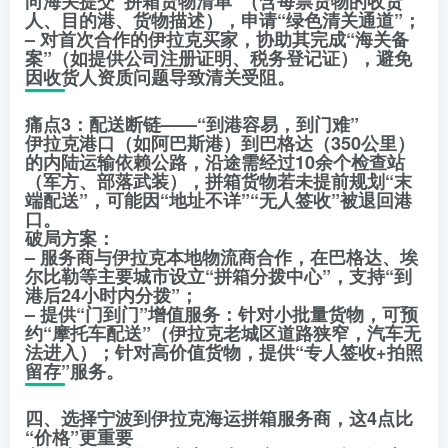
向海关提交“拼箱货物清单”（含每票货物的收货
人、目的港、货物描述），申请“绿色清关通道”；
– 对首次合作的伊拉克买家，协助其完成“海关备
案”（如提供公司注册证明、税务登记证），避免
因收货人资质问题导致清关受阻。
痛点3：配送断链——“到港容易，到门难”
伊拉克港口（如阿巴斯港）到巴格达（350公里）
的内陆运输依赖公路，沿途需经过10余个检查站
（军方、部落武装），拼箱货物若未提前规划“末
端配送”，可能因“地址不详”“无人签收”被退回港
口。
破局方案：
– 服务商与伊拉克本地物流商合作，在巴格达、埃
尔比勒等主要城市设立“拼箱分拨中心”，支持“到
港后24小时内分拨”；
– 提供“门到门”增值服务：针对小批量货物，可预
约“摩托车配送”（伊拉克老城区道路狭窄，汽车无
法进入）；针对高价值货物，提供“专人签收+拍照
留存”服务。
四、选择宁波到伊拉克海运拼箱服务商，这4点比
“价格”更重要