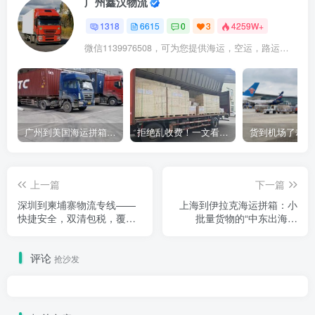
广州鑫汉物流
1318
6615
0
3
4259W+
微信1139976508，可为您提供海运，空运，路运，铁路运输
广州到美国海运拼箱多少钱？2024年最新运费构成+隐藏费用避坑指南
拒绝乱收费！一文看懂中国货代计费套路，教你避开所有隐形坑
上一篇
下一篇
深圳到柬埔寨物流专线——
上海到伊拉克海运拼箱：小
快捷安全，双清包税，覆盖
批量货物的“中东出海快
全国派送
线”，破解中小卖家的“运输
困局”
评论
抢沙发