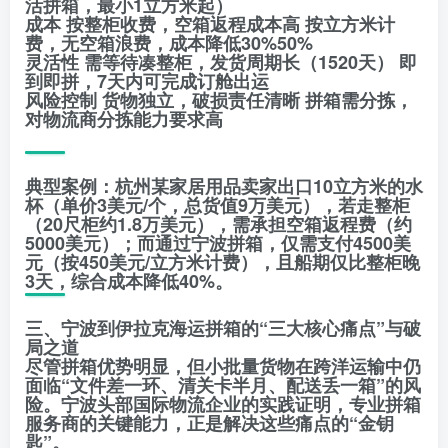
活拼箱，最小1立方米起）
成本 按整柜收费，空箱返程成本高 按立方米计
费，无空箱浪费，成本降低30%50%
灵活性 需等待凑整柜，发货周期长（1520天） 即
到即拼，7天内可完成订舱出运
风险控制 货物独立，破损责任清晰 拼箱需分拣，
对物流商分拣能力要求高
典型案例：杭州某家居用品卖家出口10立方米的水
杯（单价3美元/个，总货值9万美元），若走整柜
（20尺柜约1.8万美元），需承担空箱返程费（约
5000美元）；而通过宁波拼箱，仅需支付4500美
元（按450美元/立方米计费），且船期仅比整柜晚
3天，综合成本降低40%。
三、宁波到伊拉克海运拼箱的“三大核心痛点”与破
局之道
尽管拼箱优势明显，但小批量货物在跨洋运输中仍
面临“文件差一环、清关卡半月、配送丢一箱”的风
险。宁波头部国际物流企业的实践证明，专业拼箱
服务商的关键能力，正是解决这些痛点的“金钥
匙”。