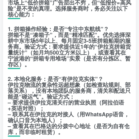
市场上“低价拼箱”广告层出不穷，但“低报价=高风
险”是不变的真理。选择服务商时，务必关注以下
核心能力：
1. 拼箱操作经验：是否“专注中东航线”？
拼箱不是“凑箱子”，而是“精准匹配”。优先选择深
耕中东市场5年以上、每月固定3-5班拼箱船期的服
务商。验证方式：要求提供近1年的“伊拉克拼箱货
量统计”（如月均500立方米以上），或查看其在
宁波港的“拼箱专用堆场”实景（是否有分拣区、暂
存区）。
2. 本地化服务：是否“有伊拉克实体”？
伊拉克物流的复杂性远超想象（如检查站规则、部
落关系），没有本地团队的服务商，清关和配送只
能是“碰运气”。验证方式：
– 要求提供伊拉克清关行的营业执照（阿拉伯语
+英语对照）；
– 联系其在伊拉克的对接人（用WhatsApp语音，
确认口音为本地人）；
– 查看其在巴格达的分拨中心地址（是否为自有仓
库，而非临时租赁）。