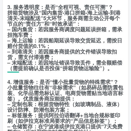
3. 服务透明度：是否“全程可视、责任可溯”？
拼箱货物涉及“国内集货-港口拼箱-海上运输-到港
清关-末端配送”5大环节，服务商需主动公开每个
节点的“责任方”和“时效承诺”：
– 国内集货：若因服务商调度问题延误拼箱，需承
担拖车费；
– 海上运输：若因船期延误导致交货延迟，需按日
赔付货值的0.1%；
– 到港清关：若因服务商提供的文件错误导致扣
货，需支付滞港费；
– 末端配送：若因地址错误导致丢件，需全额赔偿
（需提前确认是否投保“拼箱货物运输险”）。
4. 增值服务：是否“懂小批量货物的特殊需求”？
小批量货物往往有“非标需求”（如易碎品需防震包
装、化学品需危标认证、电商货物需贴当地语言标
签）。优质服务商应能提供：
– 定制包装：根据货物特性（如玻璃制品、液体）
设计防摔、防潮包装方案；
– 标签服务：提供阿拉伯语翻译+当地合规标签印
刷（如伊拉克标准局要求的“产品信息标签”）；
– 仓储暂存：在宁波港或伊拉克港口提供“7天免费