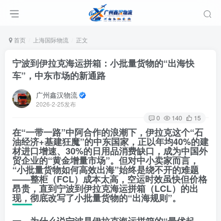
首页
上海国际物流
正文
宁波到伊拉克海运拼箱：小批量货物的“出海快
车”，中东市场的新通路
广州鑫汉物流
2026-2-25发布
0
140
15
在“一带一路”中阿合作的浪潮下，伊拉克这个“石
油经济+基建狂魔”的中东国家，正以年均40%的建
材进口增速、30%的日用品消费缺口，成为中国外
贸企业的“黄金增量市场”。但对中小卖家而言，
“小批量货物如何高效出海”始终是绕不开的难题
——整柜（FCL）成本太高，空运时效虽快但价格
昂贵，直到宁波到伊拉克海运拼箱（LCL）的出
现，彻底改写了小批量货物的“出海规则”。