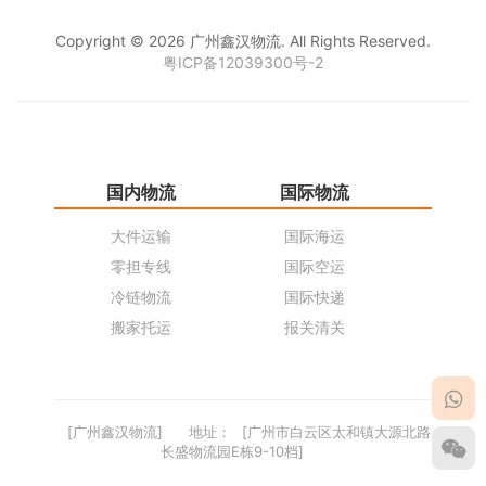
Copyright © 2026 广州鑫汉物流. All Rights Reserved.
粤ICP备12039300号-2
国内物流
国际物流
仓
大件运输
国际海运
仓
零担专线
国际空运
同
冷链物流
国际快递
货
搬家托运
报关清关
货
[广州鑫汉物流]
地址：
[广州市白云区太和镇大源北路
长盛物流园E栋9-10档]