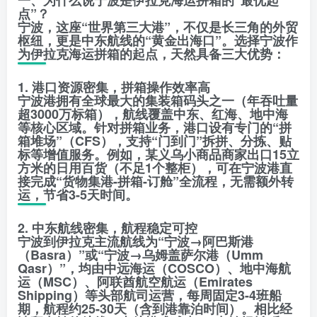
一、为什么说宁波是伊拉克海运拼箱的“最优起
点”？
宁波，这座“世界第三大港”，不仅是长三角的外贸
枢纽，更是中东航线的“黄金出海口”。选择宁波作
为伊拉克海运拼箱的起点，天然具备三大优势：
1. 港口资源密集，拼箱操作效率高
宁波港拥有全球最大的集装箱码头之一（年吞吐量
超3000万标箱），航线覆盖中东、红海、地中海
等核心区域。针对拼箱业务，港口设有专门的“拼
箱堆场”（CFS），支持“门到门”拆拼、分拣、贴
标等增值服务。例如，某义乌小商品商家出口15立
方米的日用百货（不足1个整柜），可在宁波港直
接完成“货物集港-拼箱-订舱”全流程，无需额外转
运，节省3-5天时间。
2. 中东航线密集，航程稳定可控
宁波到伊拉克主流航线为“宁波→阿巴斯港
（Basra）”或“宁波→乌姆盖萨尔港（Umm
Qasr）”，均由中远海运（COSCO）、地中海航
运（MSC）、阿联酋航空航运（Emirates
Shipping）等头部航司运营，每周固定3-4班船
期，航程约25-30天（含到港靠泊时间）。相比经