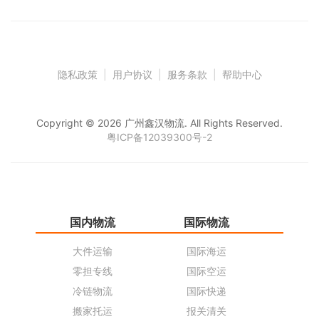
隐私政策
|
用户协议
|
服务条款
|
帮助中心
Copyright © 2026 广州鑫汉物流. All Rights Reserved.
粤ICP备12039300号-2
国内物流
国际物流
仓
大件运输
国际海运
仓
零担专线
国际空运
同
冷链物流
国际快递
货
搬家托运
报关清关
货