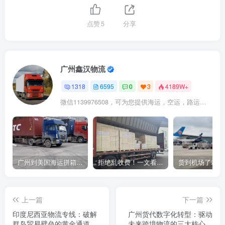
点赞
5
分享
广州鑫汉物流
1318
6595
0
3
4189W+
微信1139976508，可为您提供海运，空运，路运，铁路运输
广州到美国海运拼箱多少钱？2024年最新运费构成+隐藏费用避坑指南
拒绝乱收费！一文看懂中国货代计费套路，教你避开所有隐形坑
上一篇
下一篇
印度尼西亚物流专线：破解
广州货代数字化转型：驱动
群岛贸易壁垒的黄金通道
未来跨境物流的三大核心策