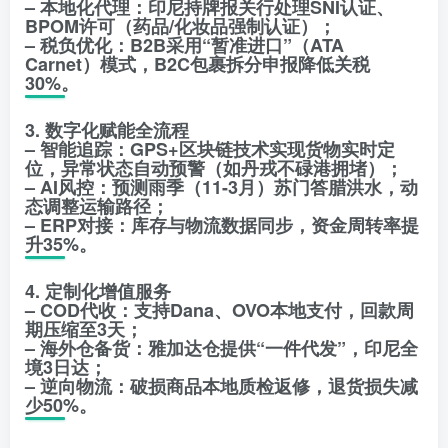
– 本地化代理：印尼持牌报关行处理SNI认证、
BPOM许可（药品/化妆品强制认证）；
– 税负优化：B2B采用“暂准进口”（ATA
Carnet）模式，B2C包裹拆分申报降低关税
30%。
3. 数字化赋能全流程
– 智能追踪：GPS+区块链技术实现货物实时定
位，异常状态自动预警（如丹戎不碌港拥堵）；
– AI风控：预测雨季（11-3月）苏门答腊洪水，动
态调整运输路径；
– ERP对接：库存与物流数据同步，资金周转率提
升35%。
4. 定制化增值服务
– COD代收：支持Dana、OVO本地支付，回款周
期压缩至3天；
– 海外仓备货：雅加达仓提供“一件代发”，印尼全
境3日达；
– 逆向物流：破损商品本地质检返修，退货损失减
少50%。