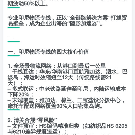
期波动50%以上。
专业印尼物流专线，正以“全链路解决方案”打通贸
易壁垒，成为企业出海的“隐形加速器”。
—
一、印尼物流专线的四大核心价值
1. 全场景物流网络：从港口到最后一公里
– 干线直达：华东/华南港口直航雅加达、泗水、巴
淡岛，海运时效缩短至12天（传统路线需21
天）；
– 多式联运：中老铁路延伸至印尼，内陆运输成本
下降20%；
– 末端覆盖：雅加达、棉兰、三宝垄设分拨中心，
摩托车配送网络覆盖90%人口密集岛屿。
2. 清关合规“零风险”
– 文件预审：HS编码精准归类（如纺织品HS 6205
与6210差异规避退运）；