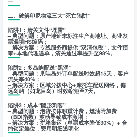
—
二、破解印尼物流三大“死亡陷阱”
陷阱1：清关文件“埋雷”
– 典型问题：原产地证未标注生产商地址、商业发
票漏填HS编码；
– 解决方案：专线服务商提供“双清包税”，文件预
审+本地代理递单，清关通过率提升至98%。
陷阱2：多岛屿配送“黑洞”
– 典型问题：爪哇岛外订单配送时效超15天，客户
流失率40%；
– 解决方案：区域分拨中心+摩托车配送网络，偏
远岛屿（如龙目岛）时效缩短至7天。
陷阱3：成本“隐形刺客”
– 典型问题：泡货按体积重计费，燃油附加费
（BDI指数）波动导致成本激增；
– 解决方案：拼箱集运（单票成本降低30%）+ 合
约锁定舱位，费用明细透明化。