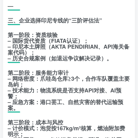
—
三、企业选择印尼专线的“三阶评估法”
第一阶段：资质核验
– 国际货代资质（FIATA认证）；
– 印尼本土牌照（AKTA PENDIRIAN、API海关备
案代码）；
– 历史合规案例（如退运争议解决记录）。
第二阶段：服务能力审计
– 网络密度：爪哇岛仓库≥3个，合作车队覆盖主要
岛屿；
– 技术能力：物流系统是否支持API对接、AI预
警；
– 应急方案：港口罢工、自然灾害的替代运输预
案。
第三阶段：成本与风控
– 计价模式：泡货按167kg/m³核算，燃油附加费
明示；