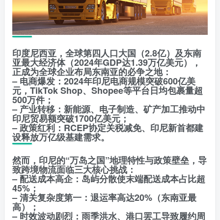
印度尼西亚，全球第四人口大国（2.8亿）及东南
亚最大经济体（2024年GDP达1.39万亿美元），
正成为全球企业布局东南亚的必争之地：
– 电商爆发：2024年印尼电商规模突破600亿美
元，TikTok Shop、Shopee等平台日均包裹量超
500万件；
– 产业转移：新能源、电子制造、矿产加工推动中
印尼贸易额突破1700亿美元；
– 政策红利：RCEP协定关税减免、印尼新首都建
设释放万亿级基建需求。
然而，印尼的“万岛之国”地理特性与政策壁垒，导
致跨境物流面临三大核心挑战：
– 配送成本高企：岛屿分散使末端配送成本占比超
45%；
– 清关复杂度第一：退运率高达20%（东南亚最
高）；
– 时效波动剧烈：雨季洪水、港口罢工导致履约周