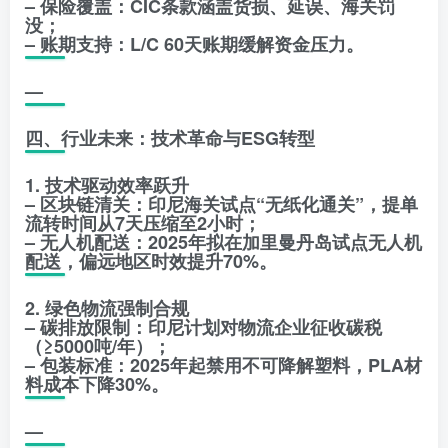
– 保险覆盖：CIC条款涵盖货损、延误、海关罚
没；
– 账期支持：L/C 60天账期缓解资金压力。
—
四、行业未来：技术革命与ESG转型
1. 技术驱动效率跃升
– 区块链清关：印尼海关试点“无纸化通关”，提单
流转时间从7天压缩至2小时；
– 无人机配送：2025年拟在加里曼丹岛试点无人机
配送，偏远地区时效提升70%。
2. 绿色物流强制合规
– 碳排放限制：印尼计划对物流企业征收碳税
（≥5000吨/年）；
– 包装标准：2025年起禁用不可降解塑料，PLA材
料成本下降30%。
—