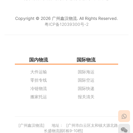
Copyright © 2026 广州鑫汉物流. All Rights Reserved.
粤ICP备12039300号-2
国内物流
国际物流
仓
大件运输
国际海运
仓
零担专线
国际空运
同
冷链物流
国际快递
货
搬家托运
报关清关
货
[广州鑫汉物流]
地址：
[广州市白云区太和镇大源北路
长盛物流园E栋9-10档]