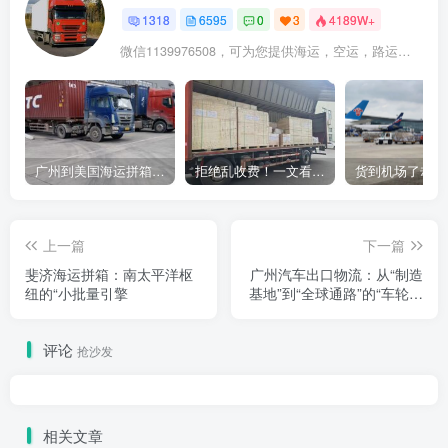
1318
6595
0
3
4189W+
微信1139976508，可为您提供海运，空运，路运，铁路运输
广州到美国海运拼箱多少钱？2024年最新运费构成+隐藏费用避坑指南
拒绝乱收费！一文看懂中国货代计费套路，教你避开所有隐形坑
上一篇
下一篇
斐济海运拼箱：南太平洋枢
广州汽车出口物流：从“制造
纽的“小批量引擎
基地”到“全球通路”的“车轮上
的供应链”
评论
抢沙发
相关文章