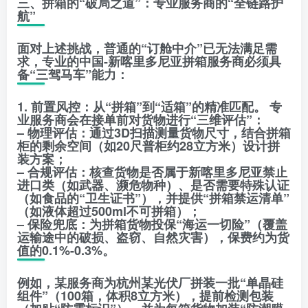
三、拼箱的“破局之道”：专业服务商的“全链路护
航”
面对上述挑战，普通的“订舱中介”已无法满足需
求，专业的中国-新喀里多尼亚拼箱服务商必须具
备“三驾马车”能力：
1. 前置风控：从“拼箱”到“适箱”的精准匹配。 专
业服务商会在接单前对货物进行“三维评估”：
– 物理评估：通过3D扫描测量货物尺寸，结合拼箱
柜的剩余空间（如20尺普柜约28立方米）设计拼
装方案；
– 合规评估：核查货物是否属于新喀里多尼亚禁止
进口类（如武器、濒危物种）、是否需要特殊认证
（如食品的“卫生证书”），并提供“拼箱禁运清单”
（如液体超过500ml不可拼箱）；
– 保险兜底：为拼箱货物投保“海运一切险”（覆盖
运输途中的破损、盗窃、自然灾害），保费约为货
值的0.1%-0.3%。
例如，某服务商为杭州某光伏厂拼装一批“单晶硅
组件”（100箱，体积8立方米），提前检测包装