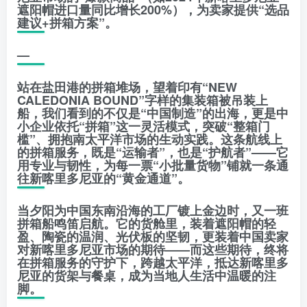
遮阳帽进口量同比增长200%），为卖家提供“选品
建议+拼箱方案”。
—
站在盐田港的拼箱堆场，望着印有“NEW
CALEDONIA BOUND”字样的集装箱被吊装上
船，我们看到的不仅是“中国制造”的出海，更是中
小企业依托“拼箱”这一灵活模式，突破“整箱门
槛”、拥抱南太平洋市场的生动实践。这条航线上
的拼箱服务，既是“运输者”，也是“护航者”——它
用专业与韧性，为每一票“小批量货物”铺就一条通
往新喀里多尼亚的“黄金通道”。
当夕阳为中国东南沿海的工厂镀上金边时，又一班
拼箱船鸣笛启航。它的货舱里，装着遮阳帽的轻
盈、陶瓷的温润、光伏板的坚韧，更装着中国卖家
对新喀里多尼亚市场的期待——而这些期待，终将
在拼箱服务的守护下，跨越太平洋，抵达新喀里多
尼亚的货架与餐桌，成为当地人生活中温暖的注
脚。