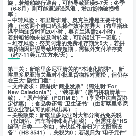
旋，若船舶绕行避台，可能导致延误5-7天；冬季
（6-8月）则可能遭遇强风浪，增加货物破损概
率；
– 中转风险：布里斯班港、奥克兰港是主要中转
港，但这两个港口码头操作效率差异大（布里斯班
港平均卸货时间20小时，奥克兰港需24小时），
若拼箱货物未被及时转运，可能错过下一班船；
– 堆存风险：努美阿港的免费堆存期为5天，若拼
箱货物因延误导致堆存超期，需额外支付堆存费
（约7-11美元/立方米/天）。
第三关：新喀里多尼亚清关的“本地化陷阱”。 新
喀里多尼亚海关虽对小批量货物相对宽松，但仍存
在三大“隐性门槛”：
– 文件要求：需提供“商业发票”（需注明“For
New Caledonia”）、“装箱单”（需与拼箱清单一
致）、“原产地证（FORM E）”（享受中法自贸协
定优惠）；食品类还需“卫生证书”（由新喀里多尼
亚农业部认可的机构出具）；
– 关税政策：新喀里多尼亚对大部分商品免关税
（仅烟酒、汽车等特殊商品征税），但需注意“HS
编码”归类——例如，光伏组件若归为“太阳能设
备”（HS 8541），关税为0；若误归为“电子元件”