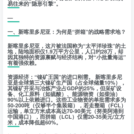
易往来的“隐形引擎”。
—
一、新喀里多尼亚：为何是“拼箱”的战略需求地？
新喀里多尼亚，这片被法国称为“太平洋珍珠”的土
地，陆地面积仅1.9万平方公里，人口约28万，却
因其独特的资源禀赋与经济结构，对“小批量海运”
有着强依赖。
资源经济：“镍矿王国”的进口刚需。 新喀里多尼
亚是全球第三大镍矿生产国（占全球储量10%），
其镍矿开采与冶炼产业占GDP的25%，但采矿设
备、化工原料（如硫酸）、能源物资（如柴油）
90%以上依赖进口。这些工业物资的单批需求多为
50-200吨（仅够半个集装箱），若走整箱（FCL）
运输，单立方米成本高达70-90美元（努美阿港到
中国港口），而拼箱（LCL）仅需20-35美元/立方
米，成本降低超60%。