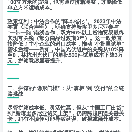
100立方米的货物，也需通过拼箱凑整，才能降低
单立方米运输成本。
政策红利：中法合作的“降本催化”。 2023年中法
签署《联合声明》，明确支持新喀里多尼亚参与
“一带一路”南线合作，双方90%以上货物贸易最终
实现零关税（部分商品过渡期3年）。这一政策直
接降低了中小企业的进口成本，推动“小批量试单”
需求激增——例如，中国光伏组件的关税从10%降
至0，某杭州光伏厂的单批500件试单成本下降3万
元，拼箱意愿显著提升。
—
二、拼箱的“隐形门槛”：从“凑柜”到“交付”的全链
路挑战
尽管拼箱成本低、灵活性高，但从“中国工厂出货”
到“新喀里多尼亚货架上架”，仍需跨越四道关键关
卡，稍有不慎便可能导致延误、破损或额外成本。