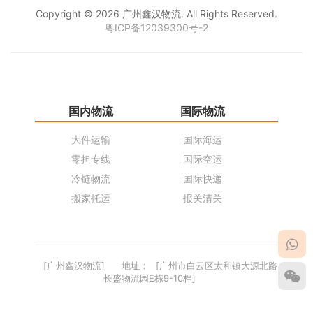
Copyright © 2026 广州鑫汉物流. All Rights Reserved.
粤ICP备12039300号-2
国内物流
国际物流
仓
大件运输
国际海运
仓
零担专线
国际空运
同
冷链物流
国际快递
货
搬家托运
报关清关
货
[广州鑫汉物流]
地址：
[广州市白云区太和镇大源北路
长盛物流园E栋9-10档]