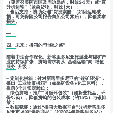
（覆盖努美阿市区及周边岛屿，时效2-3天）或“直
升机运输”（紧急货物，时效1天）；
– 售后支持：协助处理“货损索赔”（如因运输破
损，可凭保险公司报告向船公司索赔），降低卖家
损失。
—
四、未来：拼箱的“升级之路”
随着中法合作深化、新喀里多尼亚旅游业与镍矿产
业的持续扩张，拼箱需求将从“基础运输”向“增值
服务”升级：
– 定制化拼箱：针对新喀里多尼亚的“镍矿经济”，
推出“工业物资拼箱”（如采矿设备+化工原料），
提前3个月锁定舱位；
– 绿色拼箱：推广“可循环包装”（如折叠托盘、环
保纸箱），降低拼箱的包装成本（约15%）与碳排
放；
– 数据赋能：通过“拼箱大数据平台”分析新喀里多
尼亚市场的“爆款商品”（如2024年新喀里多尼亚