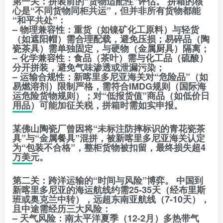
第一关：拼装前的“货物适配性”评估。 拼箱的核
心是“不同货物同柜共运”，但并非所有货物都能
“和平共处”：
– 物理兼容性：重货（如镍矿化工原料）与轻货
（如遮阳帽）需合理配载，避免压损；易碎品（陶
瓷茶具）需单独固定，与硬物（金属厨具）隔离；
– 化学兼容性：食品（茶叶）需与化工品（硫酸）
分开拼装，避免气味渗透或泄漏污染；
– 运输合规性：新喀里多尼亚海关对“危险品”（如
易燃溶剂）限制严格，需符合IMDG规则（国际海
运危险货物规则）；对“低报货值”商品（如低价日
用品）可能加征关税，拼箱时需如实申报。
某佛山陶瓷厂曾因将“未标注防摔标识的青花瓷茶
具”与“金属餐具”混拼，被新喀里多尼亚海关认定
为“包装不合格”，整柜货物被扣留，最终损失超4
万美元。
第二关：跨洋运输的“时间与风险”博弈。 中国到
新喀里多尼亚的海运航线约需25-35天（经布里斯
班或奥克兰中转），远超东南亚航线（7-10天），
且中途需经历三大风险：
– 天气风险：南太平洋夏季（12-2月）多热带气