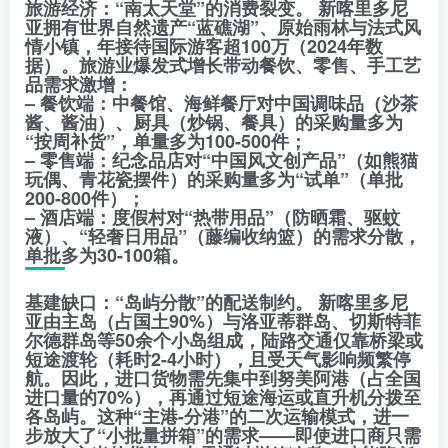
旅游经济：“南太天堂”的消费裂变。 新喀里多尼
亚拥有世界自然遗产“蓝礁湖”、原始雨林与法式风
情小镇，年接待国际游客超100万（2024年数
据）。旅游业爆发式增长带动餐饮、零售、手工艺
品需求激增：
– 餐饮端：中餐馆、海鲜餐厅对中国调味品（沙茶
酱、酱油）、厨具（炒锅、餐具）的采购量多为
“按周补货”，单量多为100-500件；
– 零售端：纪念品店对“中国风文创产品”（如熊猫
玩偶、青花瓷摆件）的采购量多为“试单”（单批
200-800件）；
– 酒店端：度假村对“热带用品”（防晒霜、驱蚊
液）、“轻奢日用品”（藤编收纳篮）的需求分散，
单批多为30-100箱。
基建缺口：“岛屿分散”的配送制约。 新喀里多尼
亚由主岛（占国土90%）与洛亚蒂群岛、切斯特菲
尔德群岛等50余个小岛组成，陆路交通仅靠桥梁或
短途渡轮（耗时2-4小时），且受天气影响频繁停
航。因此，进口货物需先集中到努美阿港（占全国
进口量的70%），再通过短途海运或直升机分拨至
各岛屿。这种“主港-分港”的二次运输模式，进一
步放大了“小批量拼箱”的需求——即使进口商只需