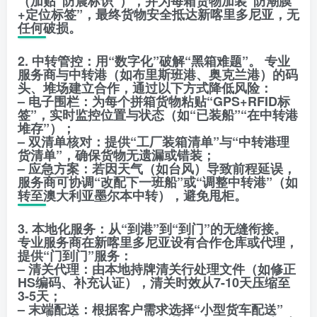
（加贴“防震标识”），并为每箱货物加装“防潮膜
+定位标签”，最终货物安全抵达新喀里多尼亚，无
任何破损。
2. 中转管控：用“数字化”破解“黑箱难题”。 专业
服务商与中转港（如布里斯班港、奥克兰港）的码
头、堆场建立合作，通过以下方式降低风险：
– 电子围栏：为每个拼箱货物粘贴“GPS+RFID标
签”，实时监控位置与状态（如“已装船”“在中转港
堆存”）；
– 双清单核对：提供“工厂装箱清单”与“中转港理
货清单”，确保货物无遗漏或错装；
– 应急方案：若因天气（如台风）导致前程延误，
服务商可协调“改配下一班船”或“调整中转港”（如
转至澳大利亚墨尔本中转），避免甩柜。
3. 本地化服务：从“到港”到“到门”的无缝衔接。
专业服务商在新喀里多尼亚设有合作仓库或代理，
提供“门到门”服务：
– 清关代理：由本地持牌清关行处理文件（如修正
HS编码、补充认证），清关时效从7-10天压缩至
3-5天；
– 末端配送：根据客户需求选择“小型货车配送”