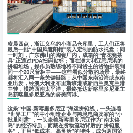
凌晨四点，浙江义乌的小商品仓库里，工人们正将
最后一批“中国风遮阳帽”装入定制的防水托盘；同
一时刻，广东佛山的陶瓷厂内，成箱的“青花瓷茶
具”正通过PDA扫码贴标；而在澳大利亚悉尼港的
拼箱堆场，操作员熟练地将不同货主的货物拼装到
同一个20尺普柜中——这些看似分散的场景，最终
都将汇入同一条关键链路：从中国东南沿海或东南
亚出发，经澳大利亚布里斯班港或新西兰奥克兰港
中转，横跨西南太平洋，最终抵达新喀里多尼亚主
岛新喀里多尼亚岛的努美阿港。
这条“中国-新喀里多尼亚”海运拼箱线，一头连着
“世界工厂”的中小制造企业与跨境电商卖家的“小
批量刚需”，一头牵着新喀里多尼亚作为“南太镍
岛”的经济特质，而藏在货物流动背后的“拼箱服
务”，正用“低成本、高灵活”的特性，成为两国贸