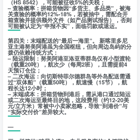
（HS 8542），可能被征收5%的关税；
– 查验概率：拼箱货物因“多货主、多品类”，被海
关查验的概率约12%-18%，若被抽中，需配合开
箱查验并提供额外文件（如产品测试报告），否则
可能被认定为“申报不实”，面临罚款或退运。
第四关：末端配送的“最后一海里”。 新喀里多尼
亚主港努美阿港虽为全国枢纽，但向周边岛屿的分
拨仍依赖传统方式：
– 陆运限制：努美阿港至洛亚蒂群岛仅有小型渡轮
（载重20吨），航次少（每周2班），且需提前4
天预订仓位；
– 二次海运：向切斯特菲尔德群岛等外岛配送需通
过“双体船”（载重50吨），航速慢（15节），航
程长达12小时；
– 末端成本：拼箱货物到港后，需从港口通过陆运
或二次海运至最终目的地，这段费用（约12-20美
元/立方米）常被中小卖家忽略，导致“到港价”与
“实际交付价”差异较大。
—