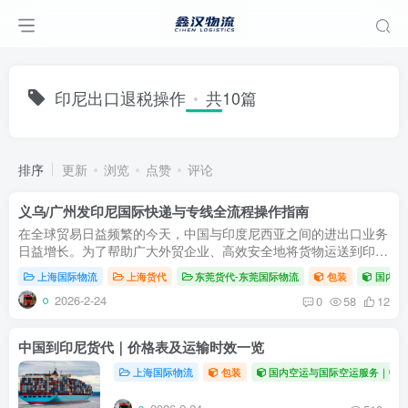
印尼出口退税操作
共10篇
排序
更新
浏览
点赞
评论
义乌/广州发印尼国际快递与专线全流程操作指南
在全球贸易日益频繁的今天，中国与印度尼西亚之间的进出口业务
日益增长。为了帮助广大外贸企业、高效安全地将货物运送到印
尼，选择一家专业的印度尼西亚货代至关重要。本文将为您全面解
上海国际物流
上海货代
东莞货代-东莞国际物流
包装
国内空
析从中国...
2026-2-24
0
58
12
中国到印尼货代｜价格表及运输时效一览
上海国际物流
包装
国内空运与国际空运服务｜中