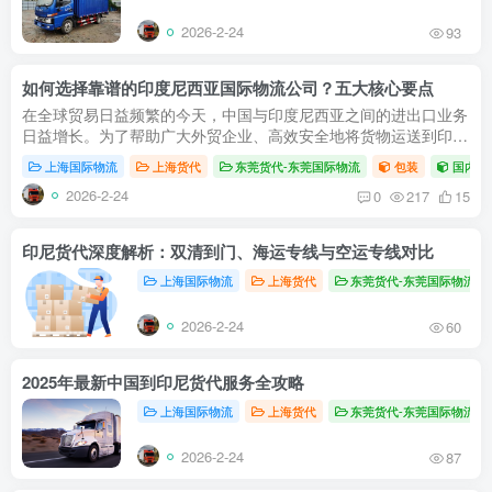
2026-2-24
93
如何选择靠谱的印度尼西亚国际物流公司？五大核心要点
在全球贸易日益频繁的今天，中国与印度尼西亚之间的进出口业务
日益增长。为了帮助广大外贸企业、高效安全地将货物运送到印
尼，选择一家专业的印度尼西亚货代至关重要。本文将为您全面解
上海国际物流
上海货代
东莞货代-东莞国际物流
包装
国内空
析从中国...
2026-2-24
0
217
15
印尼货代深度解析：双清到门、海运专线与空运专线对比
上海国际物流
上海货代
东莞货代-东莞国际物流
2026-2-24
60
2025年最新中国到印尼货代服务全攻略
上海国际物流
上海货代
东莞货代-东莞国际物流
2026-2-24
87