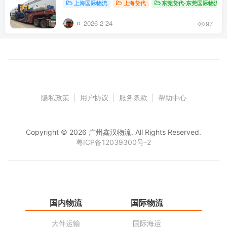
上海国际物流
上海货代
东莞货代-东莞国际物流
2026-2-24
97
隐私政策
|
用户协议
|
服务条款
|
帮助中心
Copyright © 2026 广州鑫汉物流. All Rights Reserved.
粤ICP备12039300号-2
国内物流
国际物流
仓
大件运输
国际海运
仓