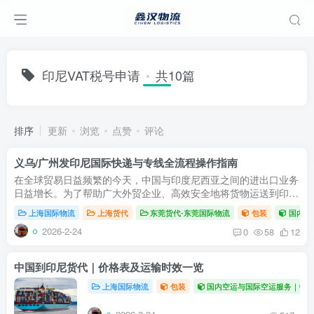
印尼VAT税号申请
共10篇
排序
更新
浏览
点赞
评论
义乌/广州发印尼国际快递与专线全流程操作指南
在全球贸易日益频繁的今天，中国与印度尼西亚之间的进出口业务
日益增长。为了帮助广大外贸企业、高效安全地将货物运送到印
尼，选择一家专业的印度尼西亚货代至关重要。本文将为您全面解
上海国际物流
上海货代
东莞货代-东莞国际物流
包装
国内空
析从中国...
2026-2-24
0
58
12
中国到印尼货代｜价格表及运输时效一览
上海国际物流
包装
国内空运与国际空运服务｜中