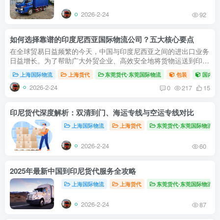
2026-2-24
92
如何选择靠谱的印度尼西亚国际物流公司？五大核心要点
在全球贸易日益频繁的今天，中国与印度尼西亚之间的进出口业务
日益增长。为了帮助广大外贸企业、高效安全地将货物运送到印
尼，选择一家专业的印度尼西亚货代至关重要。本文将为您全面解
上海国际物流
上海货代
东莞货代-东莞国际物流
包装
国内空
析从中国...
2026-2-24
0
217
15
印尼货代深度解析：双清到门、海运专线与空运专线对比
上海国际物流
上海货代
东莞货代-东莞国际物流
2026-2-24
60
2025年最新中国到印尼货代服务全攻略
上海国际物流
上海货代
东莞货代-东莞国际物流
2026-2-24
87