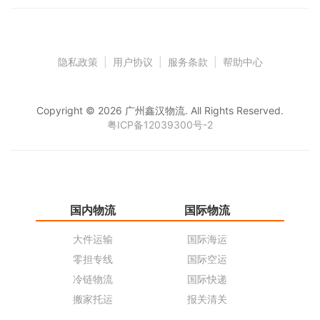
隐私政策
|
用户协议
|
服务条款
|
帮助中心
Copyright © 2026 广州鑫汉物流. All Rights Reserved.
粤ICP备12039300号-2
国内物流
国际物流
仓
大件运输
国际海运
仓
零担专线
国际空运
同
冷链物流
国际快递
货
搬家托运
报关清关
货