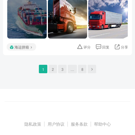
海运拼箱
评分
回复
分享
1
2
3
…
8
隐私政策
|
用户协议
|
服务条款
|
帮助中心