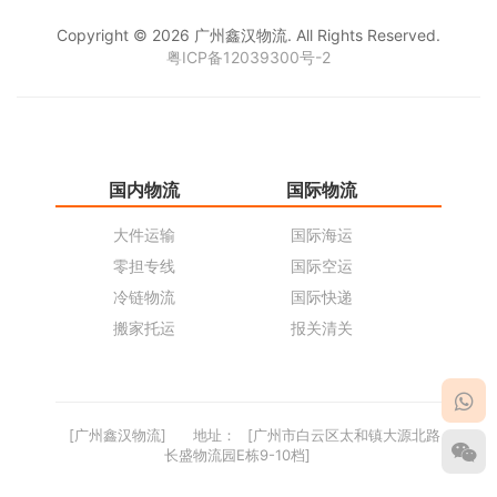
Copyright © 2026 广州鑫汉物流. All Rights Reserved.
粤ICP备12039300号-2
国内物流
国际物流
仓
大件运输
国际海运
仓
零担专线
国际空运
同
冷链物流
国际快递
货
搬家托运
报关清关
货
[广州鑫汉物流]
地址：
[广州市白云区太和镇大源北路
长盛物流园E栋9-10档]